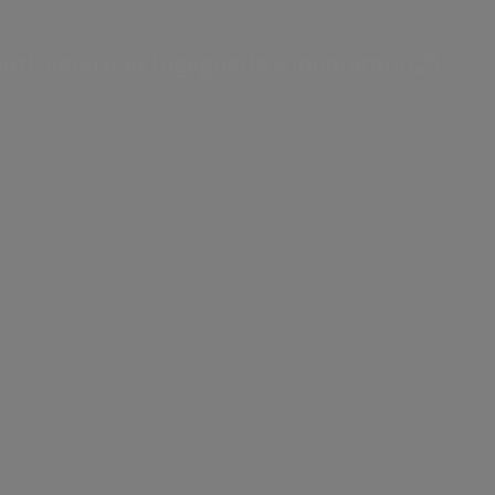
uti, servizi di ingegneria e laboratorio.
integrato in Italia e all’estero.
 fatture arrivano via email e sono
i salvarle in PDF sui tuoi dispositivi.
azione chiara e immediata, facilitando