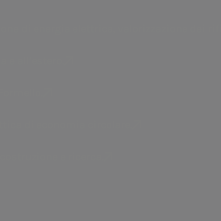
 email,
siasi dispositivo,
e di energia elettrica, valorizzazione dei rifi
a.Acqua
a e all’estero.
ergia elettrica,
Gestione del servizio idrico 
ratorio.
Formello.
ottica di economia circolare.
rattiva
 costruzione e ricerca.
e bollette idriche diventa più semplice: le
le interattivo. Hai sempre la possibilità d
, la bolletta digitale offre una visualizz
mporti.