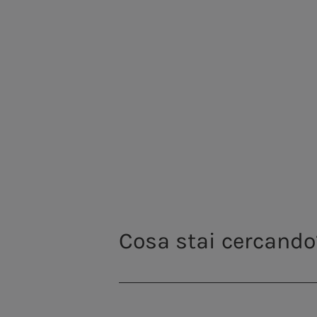
La bolletta web è dotata di funzionalit
funzioni disponibili nell'area riservat
puoi navigare tra le diverse sezioni e 
Tieni sotto controllo
Accedendo alla sezione
Consumi
puoi 
futuri attraverso grafici interattivi. 
autonomamente le tue utenze idriche, in