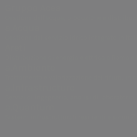
Progetti per il territorio
Pagamenti
Gruppo Acea
digitale direttamente nella tua casella
Segnalazioni e richieste
permettendoti di visualizzarla su qual
Gestione dell'acqua, produzione e distribuzion
Gruppo Acea
a.Acqua
quando preferisci.
Bonus idrico
Gestione del servizio idrico integrato in Itali
Gestione dell'acqua, produzione e distribuzione di en
Informative contrattuali e documenti
Areti
valorizzazione dei rifiuti, servizi di ingegneria e labo
utili
Distribuzione di energia elettrica a Roma e 
a.Ambiente
Trattamento e valorizzazione dei rifiuti, in 
La tua bolletta inte
a.Infrastructure
Servizi di ingegneria, analisi di laboratorio,
a.Quantum
Grazie a Bolletta Web, la gestione dell
consultabili online in un formato digita
Sistemi infrastrutturali resilienti e sicuri
Con un'interfaccia moderna e rinnovata
la comprensione dei consumi e degli i